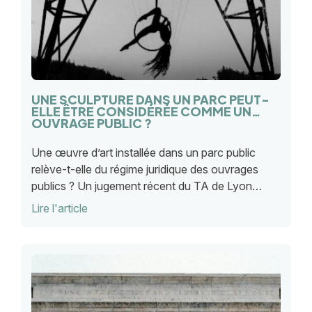
UNE SCULPTURE DANS UN PARC PEUT-
ELLE ÊTRE CONSIDÉRÉE COMME UN
OUVRAGE PUBLIC ?
Une œuvre d’art installée dans un parc public
relève-t-elle du régime juridique des ouvrages
publics ? Un jugement récent du TA de Lyon
apporte des précisions importantes sur la
Lire l'article
responsabilité des collectivités.