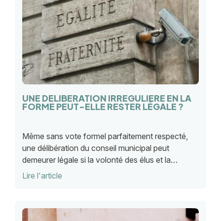
UNE DÉLIBÉRATION IRRÉGULIÈRE EN LA
FORME PEUT-ELLE RESTER LÉGALE ?
Même sans vote formel parfaitement respecté,
une délibération du conseil municipal peut
demeurer légale si la volonté des élus et la
majorité ressortent clairement des débats. C'est
Lire l'article
ce qui a été jugé par la CAA de Nantes par un
récent arrêt.