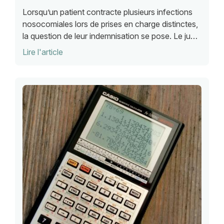
Lorsqu’un patient contracte plusieurs infections
nosocomiales lors de prises en charge distinctes,
la question de leur indemnisation se pose. Le juge
administratif précise dans quels cas chaque
Lire l'article
infection doit être évaluée séparément.