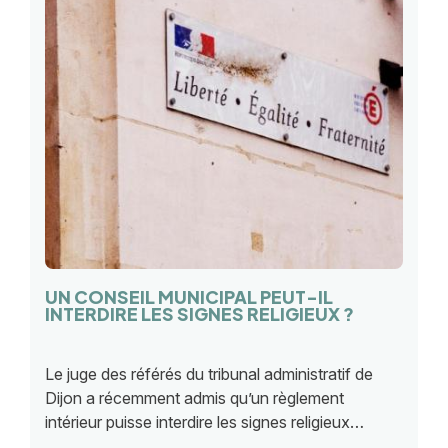
UN CONSEIL MUNICIPAL PEUT-IL
INTERDIRE LES SIGNES RELIGIEUX ?
Le juge des référés du tribunal administratif de
Dijon a récemment admis qu’un règlement
intérieur puisse interdire les signes religieux
ostensibles en séance du conseil, au nom de la