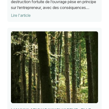
destruction fortuite de l’ouvrage pèse en principe
sur l’entrepreneur, avec des conséquences
financières importantes pour les entreprises, ainsi
Lire l'article
que l'a rappelé le Conseil d'Etat.