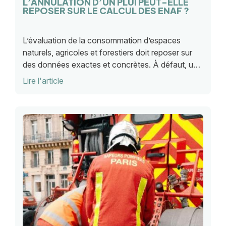
L’ANNULATION D’UN PLUI PEUT-ELLE
REPOSER SUR LE CALCUL DES ENAF ?
L’évaluation de la consommation d’espaces
naturels, agricoles et forestiers doit reposer sur
des données exactes et concrètes. À défaut, un
PLUi peut être annulé. C'est ce qu'a jugé le TA de
Lire l'article
Bordeaux par une décision récente.