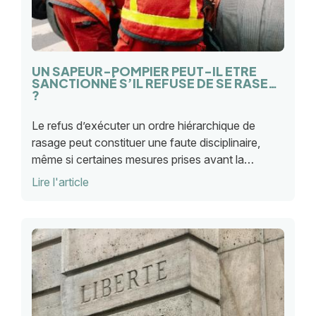
UN SAPEUR-POMPIER PEUT-IL ÊTRE
SANCTIONNÉ S’IL REFUSE DE SE RASER
?
Le refus d’exécuter un ordre hiérarchique de
rasage peut constituer une faute disciplinaire,
même si certaines mesures prises avant la
sanction relèvent seulement de l’organisation du
Lire l'article
service, selon ce qu'à récemment jugé le TA de
Lyon.