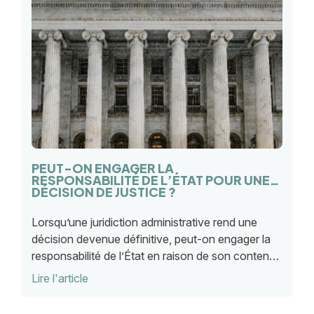
PEUT-ON ENGAGER LA
RESPONSABILITÉ DE L’ÉTAT POUR UNE
DÉCISION DE JUSTICE ?
Lorsqu’une juridiction administrative rend une
décision devenue définitive, peut-on engager la
responsabilité de l’État en raison de son contenu
? Le Conseil d’État apporte des précisions
Lire l'article
importantes par un arrêt récent.