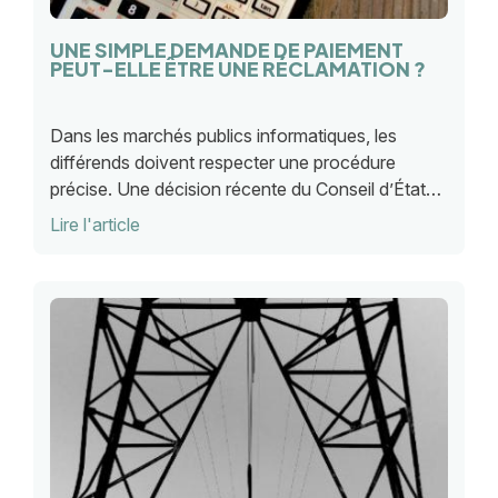
UNE SIMPLE DEMANDE DE PAIEMENT
PEUT-ELLE ÊTRE UNE RÉCLAMATION ?
Dans les marchés publics informatiques, les
différends doivent respecter une procédure
précise. Une décision récente du Conseil d’État
rappelle qu’une simple demande de paiement ne
Lire l'article
constitue pas toujours une véritable réclamation.